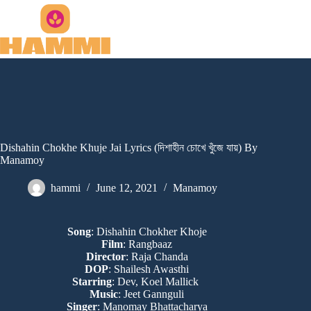
Skip
to
content
Dishahin Chokhe Khuje Jai Lyrics (দিশাহীন চোখে খুঁজে যায়) By
Manamoy
hammi
June 12, 2021
Manamoy
Song
: Dishahin Chokher Khoje
Film
: Rangbaaz
Director
: Raja Chanda
DOP
: Shailesh Awasthi
Starring
: Dev, Koel Mallick
Music
: Jeet Gannguli
Singer
: Manomay Bhattacharya