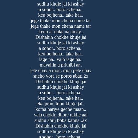
sudhu khuje jai ki ashay
a sohor.. boro achena..
keu bojhena.. take hai..
jege thake mon chena name tar
jege thake mon chena name tar
keno ar dake na amay..
Dishahin chokhe khuje jai
sudhu khuje jai ki ashay
a sohor.. boro achena..
keu bojhena.. take hai..
lage na.. valo lage na..
mayahin a prithibi ar..
jete chay a mon, mon pete chay
sneho vora se poros abar..2x
Dishahin chokhe khuje jai
sudhu khuje jai ki ashay
a sohor.. boro achena..
keu bojhena.. take hai..
eka pran..tobu khuje jai..
kotha hariye geche maan..
veja chokh..dhore rakhe aaj
sudhu abuj boba kanna..2x
Dishahin chokhe khuje jai
sudhu khuje jai ki ashay
a sohor.. boro achena..