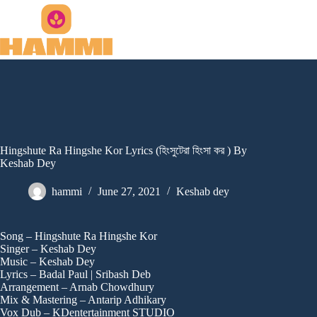
Skip
to
content
Hingshute Ra Hingshe Kor Lyrics (হিংসুটেরা হিংসা কর ) By
Keshab Dey
hammi
June 27, 2021
Keshab dey
Song – Hingshute Ra Hingshe Kor
Singer – Keshab Dey
Music – Keshab Dey
Lyrics – Badal Paul | Sribash Deb
Arrangement – Arnab Chowdhury
Mix & Mastering – Antarip Adhikary
Vox Dub – KDentertainment STUDIO