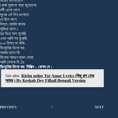
মিথ্যে ভালোবেসে
খোকা ঘুমালো পাড়া জুড়োলো
বর্গী এলো দেশে
সুখের ওই দিন গুলোতে
যে ছিল পাশে
বিপদে ঘোমটা মাথায়
লুকিয়ে হাসে।
দুধ দিয়ে সাপ পুষেছি
এখন আমি সব বুঝেছি
৯-৬ হিসাব তা বাকি.
হিংসুটেরা হিংসা কর
আমার তাতে কি
হিংসার আগুনে জ্বল তোরা
আমি ঢালবো ঘি 2x
হিংসুটেরা হিংসা কর লিরিক্স – কেশব দে :
See also
Kichu golpo Tor Amar Lyrics (কিছু গল্প তোর
আমার ) By Keshab Dey Filhall Bengali Version
PREVIOUS
NEXT