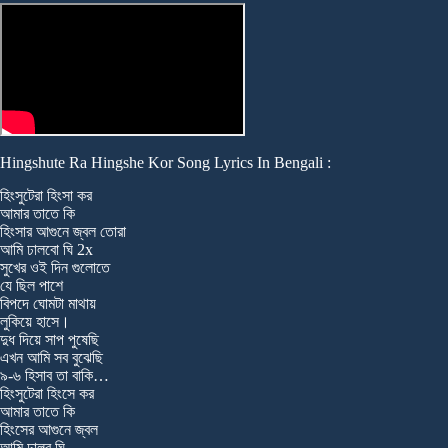
Hingshute Ra Hingshe Kor Song Lyrics In Bengali :
হিংসুটেরা হিংসা কর
আমার তাতে কি
হিংসার আগুনে জ্বল তোরা
আমি ঢালবো ঘি 2x
সুখের ওই দিন গুলোতে
যে ছিল পাশে
বিপদে ঘোমটা মাথায়
লুকিয়ে হাসে।
দুধ দিয়ে সাপ পুষেছি
এখন আমি সব বুঝেছি
৯-৬ হিসাব তা বাকি…
হিংসুটেরা হিংসে কর
আমার তাতে কি
হিংসের আগুনে জ্বল
আমি ঢালব ঘি