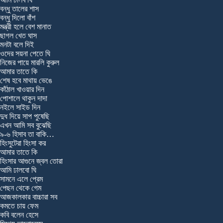
বন্ধু তালের শাস
বন্ধু দিলো বাঁশ
মন্ত্রী হলে বেশ মানাত
ছাগল খেত ঘাস
মনটা বলে দিই
ওদের সয়না পেতে ঘি
নিজের পায়ে মারলি কুরুল
আমার তাতে কি
শেষ হবে মাথায় ভেঙে
কাঁঠাল খাওয়ার দিন
পোশালে থাকুন দাদা
নইলে সাইড দিন
দুধ দিয়ে সাপ পুষেছি
এখন আমি সব বুঝেছি
৯-৬ হিসাব তা বাকি…
হিংসুটেরা হিংসা কর
আমার তাতে কি
হিংসার আগুনে জ্বল তোরা
আমি ঢালবো ঘি
সামনে এলে প্রেম
পেছন থেকে গেম
আজকালকার বাচ্চারা সব
কমতে চায় ফেম
কবি বলেন হেসে