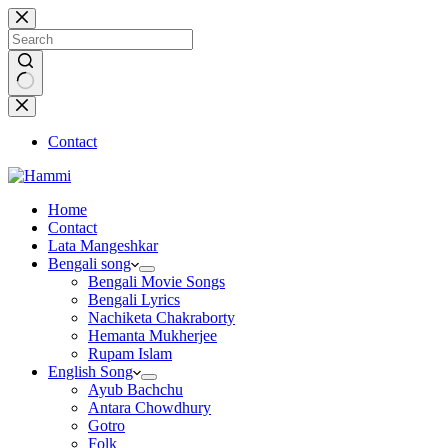
Skip
to
content
No
results
Contact
Home
Contact
Lata Mangeshkar
Bengali song
Bengali Movie Songs
Bengali Lyrics
Nachiketa Chakraborty
Hemanta Mukherjee
Rupam Islam
English Song
Ayub Bachchu
Antara Chowdhury
Gotro
Folk