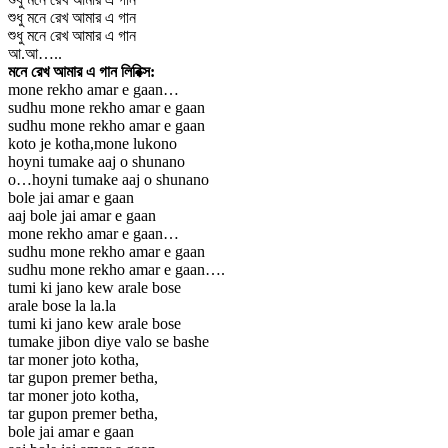
শুধু মনে রেখ আমার এ গান
শুধু মনে রেখ আমার এ গান
আ.আ…..
মনে রেখ আমার এ গান লিরিক্স:
mone rekho amar e gaan…
sudhu mone rekho amar e gaan
sudhu mone rekho amar e gaan
koto je kotha,mone lukono
hoyni tumake aaj o shunano
o…hoyni tumake aaj o shunano
bole jai amar e gaan
aaj bole jai amar e gaan
mone rekho amar e gaan…
sudhu mone rekho amar e gaan
sudhu mone rekho amar e gaan….
tumi ki jano kew arale bose
arale bose la la.la
tumi ki jano kew arale bose
tumake jibon diye valo se bashe
tar moner joto kotha,
tar gupon premer betha,
tar moner joto kotha,
tar gupon premer betha,
bole jai amar e gaan