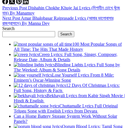
Previous
Post
Dishahin Chokhe Khuje Jai Lyrics (দিশাহীন চোখে খুঁজে
যায়) By Manamoy
Next
Post
Amar Bhalobasar Rajprasade Lyrics (আমার ভালোবাসার
রাজপ্রাসাদে) By Manna Dey
Search
Search
100 Most Popular Songs of
All Time: The Hits That Made History
Creep Lyrics: Full Song, Singer, Composer,
Release Date, Album & Details
Blinding Lights Lyrics Full Song by
The Weeknd: Album & Song Details
Lose Yourself Lyrics From 8 Mile:
Eminem’s Oscar-Winning Song
12 Days Of Christmas Lyrics:
Full Song, History & Facts
Bekhayali Lyrics from Kabir Singh Movie |
Hindi & English
Chuttamalle Lyrics Full Original
Telugu Song with English Lyrics from Devara
Can a Home Battery Storage System Work Without Solar
Panels?
Oorum Blood Lyrics: Tamil Song