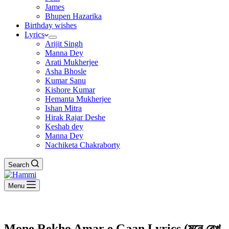
James
Bhupen Hazarika
Birthday wishes
Lyrics
Arijit Singh
Manna Dey
Arati Mukherjee
Asha Bhosle
Kumar Sanu
Kishore Kumar
Hemanta Mukherjee
Ishan Mitra
Hirak Rajar Deshe
Keshab dey
Manna Dey
Nachiketa Chakraborty
Search
Menu
Mone Rekho Amar e Gaan Lyrics (মনে রেখ