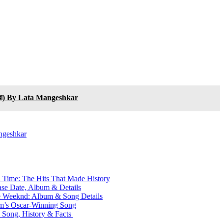
 ভরা) By Lata Mangeshkar
angeshkar
l Time: The Hits That Made History
ase Date, Album & Details
he Weeknd: Album & Song Details
em’s Oscar-Winning Song
l Song, History & Facts