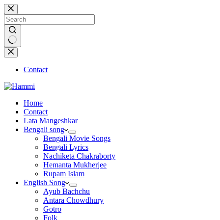
Skip
to
content
No
results
Contact
Home
Contact
Lata Mangeshkar
Bengali song
Bengali Movie Songs
Bengali Lyrics
Nachiketa Chakraborty
Hemanta Mukherjee
Rupam Islam
English Song
Ayub Bachchu
Antara Chowdhury
Gotro
Folk