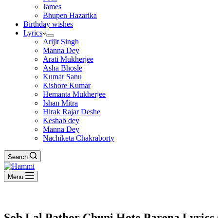
James
Bhupen Hazarika
Birthday wishes
Lyrics
Arijit Singh
Manna Dey
Arati Mukherjee
Asha Bhosle
Kumar Sanu
Kishore Kumar
Hemanta Mukherjee
Ishan Mitra
Hirak Rajar Deshe
Keshab dey
Manna Dey
Nachiketa Chakraborty
Search
Menu
Sob Lal Pathor Chuni Hote Parena Lyrics (