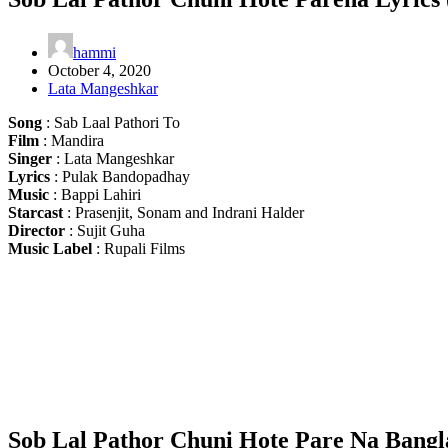
hammi
October 4, 2020
Lata Mangeshkar
Song
: Sab Laal Pathori To
Film
: Mandira
Singer
: Lata Mangeshkar
Lyrics
: Pulak Bandopadhay
Music
: Bappi Lahiri
Starcast
: Prasenjit, Sonam and Indrani Halder
Director
: Sujit Guha
Music Label
: Rupali Films
Sob Lal Pathor Chuni Hote Pare Na Bangla