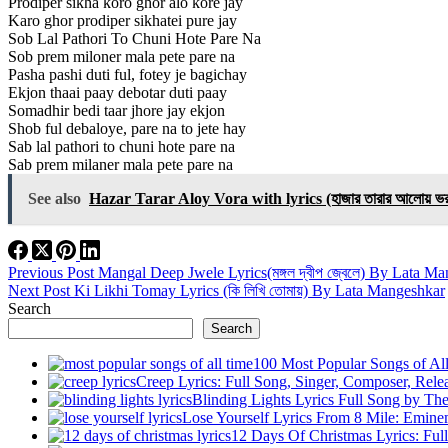
Prodiper sikha koro ghor alo kore jay
Karo ghor prodiper sikhatei pure jay
Sob Lal Pathori To Chuni Hote Pare Na
Sob prem miloner mala pete pare na
Pasha pashi duti ful, fotey je bagichay
Ekjon thaai paay debotar duti paay
Somadhir bedi taar jhore jay ekjon
Shob ful debaloye, pare na to jete hay
Sab lal pathori to chuni hote pare na
Sab prem milaner mala pete pare na
See also
Hazar Tarar Aloy Vora with lyrics (হাজার তারার আলোয়
Previous
Post
Mangal Deep Jwele Lyrics(মঙ্গল দ্বীপ জ্বেলে) By Lata M
Next
Post
Ki Likhi Tomay Lyrics (কি লিখি তোমায়) By Lata Mangeshkar
Search
Search
100 Most Popular Songs of Al
Creep Lyrics: Full Song, Singer, Composer, Rele
Blinding Lights Lyrics Full Song by T
Lose Yourself Lyrics From 8 Mile: Emin
12 Days Of Christmas Lyrics: Ful