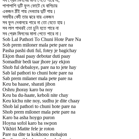
সব প্রেম মিলনের মালা পেতে পারে না,
পাশাপাশি দুটি ফুল ফোটে যে বাগিচায়
একজন ঠাঁই পায় দেবতার দুটি পায়।
সমাধীর বেদী তার ঝরে যায় একজন
সব ফুল দেবালয়ে পারে না তো যেতে হায়।
সব লাল পাথরই তো চুনি হতে পারে না
সব প্রেম মিলনের মালা পেতে পারে না।
Sob Lal Pathori To Chuni Hote Pare Na
Sob prem miloner mala pete pare na
Pasha pashi duti ful, fotey je bagichay
Ekjon thaai paay debotar duti paay
Somadhir bedi taar jhore jay ekjon
Shob ful debaloye, pare na to jete hay
Sab lal pathori to chuni hote pare na
Sab prem milaner mala pete pare na
Keu ba haase, sharati jibon
Oshru jhoray karo ba noy
Keu ba du-haate, keboli nite chay
Keu kichu nite noy, sudhu je dite chaay
Shob lal pathori to chuni hote pare na
Shob prem miloner mala pete pare na
Karo ba asha hoygo puron
Hoyna sofol karo ba swpon
Vikhiri Matite fele je roton
Pare na dite ta kokhono mohajon