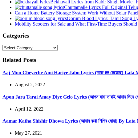
Bekhayali Lyrics from Kabir Singh Movie | 
Chuttamalle Lyrics Full Original Tel
Can a Home Battery Storage System Work Without Solar Pane
Oorum Blood Lyrics: Tamil Song L
Mobility Scooters for Sale and What First-Time Buyers Shou
Categories
Categories
Related Posts
Aaj Mon Cheyeche Ami Hariye Jabo Lyrics (আজ মন চেয়েছে) Lata
August 2, 2022
Apon Jara Tarai Amay Diye Gelo Lyrics (আপন যারা তারাই আমায় দিয়ে 
April 12, 2022
Aamar Katha Shishir Dhowa Lyrics (আমার কথা শিশির ধোয়া) By Lat
May 27, 2021