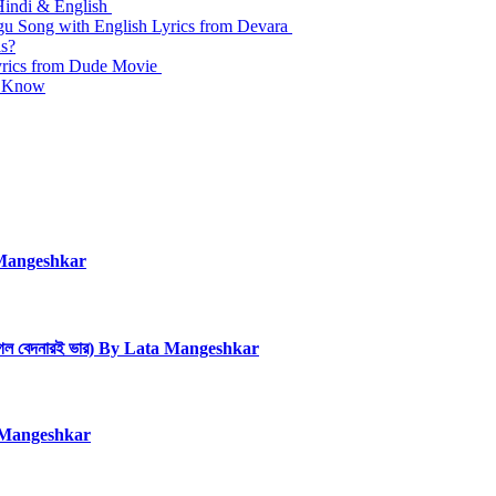
Hindi & English
ugu Song with English Lyrics from Devara
ls?
yrics from Dude Movie
ld Know
 Mangeshkar
গেল বেদনারই ভার) By Lata Mangeshkar
a Mangeshkar