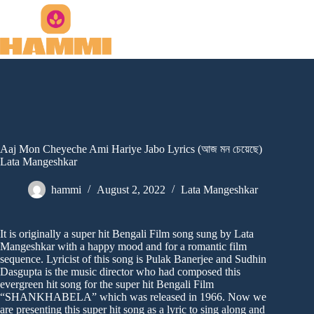
Skip
to
content
Aaj Mon Cheyeche Ami Hariye Jabo Lyrics (আজ মন চেয়েছে)
Lata Mangeshkar
hammi
August 2, 2022
Lata Mangeshkar
It is originally a super hit Bengali Film song sung by Lata
Mangeshkar with a happy mood and for a romantic film
sequence. Lyricist of this song is Pulak Banerjee and Sudhin
Dasgupta is the music director who had composed this
evergreen hit song for the super hit Bengali Film
“SHANKHABELA” which was released in 1966. Now we
are presenting this super hit song as a lyric to sing along and