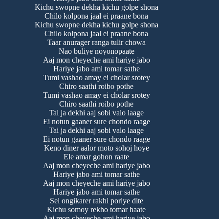
Kichu swopne dekha kichu golpe shona
Chilo kolpona jaal ei praane bona
Kichu swopne dekha kichu golpe shona
Chilo kolpona jaal ei praane bona
Taar anurager ranga tulir chowa
Nao buliye noyonopaate
Aaj mon cheyeche ami hariye jabo
Hariye jabo ami tomar sathe
Tumi vashao amay ei cholar srotey
Chiro saathi roibo pothe
Tumi vashao amay ei cholar srotey
Chiro saathi roibo pothe
Tai ja dekhi aaj sobi valo laage
Ei notun gaaner sure chondo raage
Tai ja dekhi aaj sobi valo laage
Ei notun gaaner sure chondo raage
Keno diner aalor moto sohoj hoye
Ele amar gohon raate
Aaj mon cheyeche ami hariye jabo
Hariye jabo ami tomar sathe
Aaj mon cheyeche ami hariye jabo
Hariye jabo ami tomar sathe
Sei ongikarer rakhi poriye dite
Kichu somoy rekho tomar haate
Aaj mon cheyeche ami hariye jabo