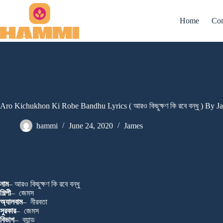
Skip
to
Home
Con
content
Aro Kichukhon Ki Robe Bandhu Lyrics ( আরও কিছুক্ষণ কি রবে বন্ধু ) By J
hammi
June 24, 2020
James
নাম
– আরও কিছুক্ষণ কি রবে বন্ধু
শিল্পী
– জেমস
অ্যালবাম
– নীরবতা
সুরকার
– জেমস
বিভাগ
– ব্যান্ড