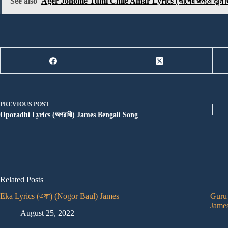
See also
Ager Jonome Tumi Chile Amar Lyrics (আগের জনমে তুমি ছ
PREVIOUS
POST
Oporadhi Lyrics (অপরাধী) James Bengali Song
Related Posts
Eka Lyrics (একা) (Nogor Baul) James
Guru 
Jame
August 25, 2022