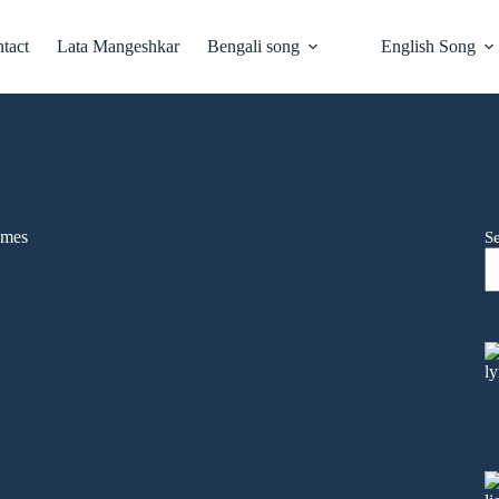
tact
Lata Mangeshkar
Bengali song
English Song
ames
S