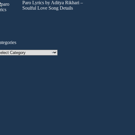
Paro Lyrics by Aditya Rikhari –
Soulful Love Song Details
ategories
tegories