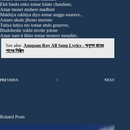
Ekti bindu enko tomar lolato chandane,
Amar moner mohero madhuri
Makhiya rakhiya diyo tomar anggo sourave..
Amaro akulo jibono morono
Tutiya lutiya nio tomar atulo gourove,
Bhalobeshe sokhi nivrite jotone
Amar nam ti likho tomar monero mondire..
See also
Anupam Roy All Song Lyrics - অনুপম রায়ের
গানের লিরিক্স
PREVIOUS
NEXT
Related Posts