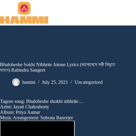
Skip
to
content
Bhalobeshe Sokhi Nibhrite Jotone Lyrics (ভালোবেসে সখী নিভৃতে
যতনে) Rabindra Sangeet
hammi
July 25, 2021
Uncategorized
Tagore song: Bhalobeshe shokhi nibhrite…
Artist: Jayati Chakraborty
Album: Priyo Aamar
Music Arrangement: Subrata Banerjee