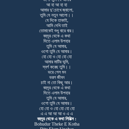
আ হা আ হা হা
আমার দু’চোখে জ্বালো,
তুমি যে নতুন আলো।।
যে দিকে তাকাই,
আমি দেখি তাই
তোমাকেই শুধু বারে বার।
বহুদূর থেকে এ কথা
দিতে এলাম উপহার
তুমি যে আমার,
ওগো তুমি যে আমার।
হো হো ও হো হো হো
আমার মাটির ভূমি,
স্বর্গ করেছ তুমি।।
ভরে গেল মন
ভরল জীবন
চাই না তো কিছু আর।
বহুদূর থেকে এ কথা
দিতে এলাম উপহার
তুমি যে আমার,
ওগো তুমি যে আমার।
হো হো ও হো হো হো হো
এ এ আ আ আ ও এ এ
বহুদূর থেকে এ কথা লিরিক্স :
Bohudur Theke E Kotha