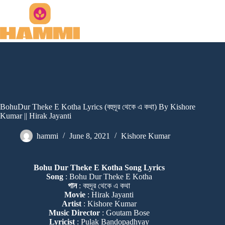
Skip
to
content
BohuDur Theke E Kotha Lyrics (বহুদূর থেকে এ কথা) By Kishore
Kumar || Hirak Jayanti
hammi
June 8, 2021
Kishore Kumar
Bohu Dur Theke E Kotha Song Lyrics
Song
: Bohu Dur Theke E Kotha
গান
: বহুদূর থেকে এ কথা
Movie
: Hirak Jayanti
Artist
: Kishore Kumar
Music Director
: Goutam Bose
Lyricist
: Pulak Bandopadhyay