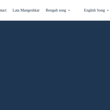
tact
Lata Mangeshkar
Bengali song
English Song