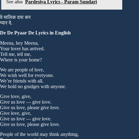
See also
Pardesiya Lyrics - Param Sundari
वे मालिक दया कर
प्यार दे.
De De Pyaar De Lyrics in English
Meena, hey Meena,
Your lover has arrived.
Tell me, tell me,
Where is your home?
We are people of love,
We wish well for everyone.
We’re friends with all,
We hold no grudges with anyone.
Give love, give,
Give us love — give love.
Give us love, please give love.
Give love, give,
Give us love — give love.
Give us love, please give love.
People of the world may think anything,