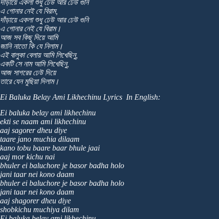
দাঁড়ায়ে একলা শুধু ঢেউ আর ঢেউ গুনি
এ গোনার নেই যে বিরাম,
দাঁড়ায়ে একলা শুধু ঢেউ আর ঢেউ গুনি
এ গোনার নেই যে বিরাম।
আজ সব কিছু দিয়ে আমি
জানি নাতো কি যে নিলাম।
এই বালুকা বেলায় আমি লিখেছিনু,
একটি সে নাম আমি লিখেছিনু,
আজ সাগরের ঢেউ দিয়ে
তারে যেন মুছিয়া দিলাম।
Ei Baluka Belay Ami Likhechinu Lyrics In English:
Ei baluka belay ami likhechinu
ekti se naam ami likhechinu
aaj sagorer dheu diye
taare jano muchia dilaam
kano tobu baare baar bhule jaai
aaj mor kichu nai
bhuler ei baluchore je basor badha holo
jani taar nei kono daam
bhuler ei baluchore je basor badha holo
jani taar nei kono daam
aaj shagorer dheu diye
shobkichu muchiya dilam
Ei baluka belay ami likhechinu