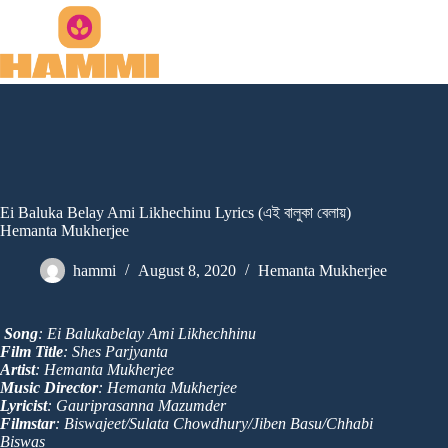
Skip
to
content
Ei Baluka Belay Ami Likhechinu Lyrics (এই বালুকা বেলায়)
Hemanta Mukherjee
hammi
August 8, 2020
Hemanta Mukherjee
Song
: Ei Balukabelay Ami Likhechhinu
Film Title
: Shes Parjyanta
Artist
: Hemanta Mukherjee
Music Director
: Hemanta Mukherjee
Lyricist
: Gauriprasanna Mazumder
Filmstar
: Biswajeet/Sulata Chowdhury/Jiben Basu/Chhabi
Biswas