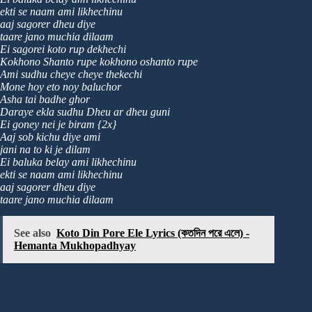
ekti se naam ami likhechinu
aaj sagorer dheu diye
taare jano muchia dilaam
Ei sagorei koto rup dekhechi
Kokhono Shanto rupe kokhono oshanto rupe
Ami sudhu cheye cheye thekechi
Mone hoy eto noy baluchor
Asha tai badhe ghor
Daraye ekla sudhu Dheu ar dheu guni
Ei goney nei je biram {2x}
Aaj sob kichu diye ami
jani na to ki je dilam
Ei baluka belay ami likhechinu
ekti se naam ami likhechinu
aaj sagorer dheu diye
taare jano muchia dilaam
See also
Koto Din Pore Ele Lyrics (কতদিন পরে এলে) -
Hemanta Mukhopadhyay