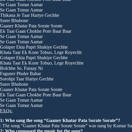
Se Gaan Tomar Aamar
Se Gaan Tomar Aamar
Thikana Je Taar Hariye Gechhe
Surer Bhubone
Gaaner Khatar Pata Sorate Sorate
Ek Taai Gaan Chokhe Pore Baar Baar
Se Gaan Tomar Aamar
Se Gaan Tomar Aamar
Golaper Ekta Papri Shukiye Gechhe
Khata Taar Ek Kone Tobuo, Lege Royechh
Golaper Ekta Papri Shukiye Gechhe
Khata Taar Ek Kone Tobuo, Lege Royechhe
Bolchhe Se, Furaay Ni
Faguner Phuler Bahar
Sorolipi Taar Hariye Gechhe
Surer Bhubone
Gaaner Khatar Pata Sorate Sorate
Ek Taai Gaan Chokhe Pore Baar Baar
Se Gaan Tomar Aamar
Se Gaan Tomar Aamar
FAQs:
1: Who sang the song “Gaaner Khatar Pata Sorate Sorate”?
: The song “Gaaner Khatar Pata Sorate Sorate” was sung by Kumar Sa
2: Who composed the music for the song?