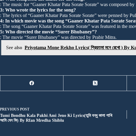
: The music for “Gaaner Khatar Pata Sorate Sorate” was composed by 
3: Who wrote the lyrics for the song?
: The lyrics of “Gaaner Khatar Pata Sorate Sorate” were penned by P
4: In which movie was the song “Gaaner Khatar Pata Sorate Sora
: The song “Gaaner Khatar Pata Sorate Sorate” was featured in the mo
5: Who directed the movie “Surer Bhubaney”?
: The movie “Surer Bhubaney” was directed by Prabir Mitra.
See also
Priyotama Mone Rekho Lyrics( প্রিয়তমা মনে রেখো ) By
PREVIOUS
POST
Tumi Bondhu Kala Pakhi Ami Jeno Ki Lyrics(তুমি বন্ধু কালা পাখি
আমি যেন কি) By Rfan Mredha Shiblu