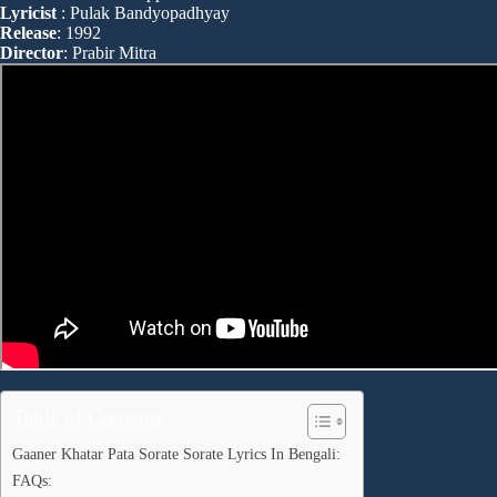
Lyricist
: Pulak Bandyopadhyay
Release
: 1992
Director
: Prabir Mitra
Table of Contents
Gaaner Khatar Pata Sorate Sorate Lyrics In Bengali:
FAQs: