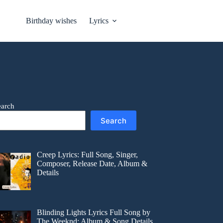
Birthday wishes
Lyrics
earch
Search
Creep Lyrics: Full Song, Singer,
Composer, Release Date, Album &
Details
Blinding Lights Lyrics Full Song by
The Weeknd: Album & Song Details