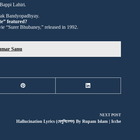
Bappi Lahiri.
ulak Bandyopadhyay.
te” featured?
vie “Surer Bhubaney,” released in 1992.
 Kumar Sanu
NEXT
POST
Hallucination Lyrics (হেলুসিনেশন) By Rupam Islam | Icche