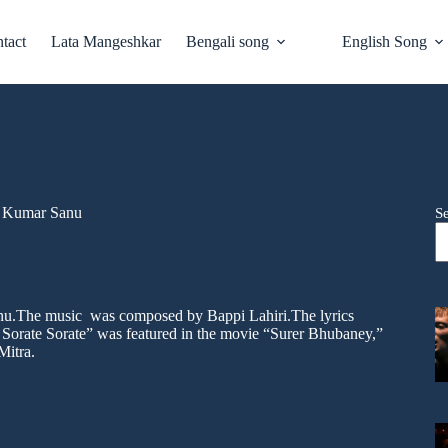
tact
Lata Mangeshkar
Bengali song
English Song
By Kumar Sanu
S
nu.The music was composed by Bappi Lahiri.The lyrics
orate Sorate” was featured in the movie “Surer Bhubaney,”
Mitra.