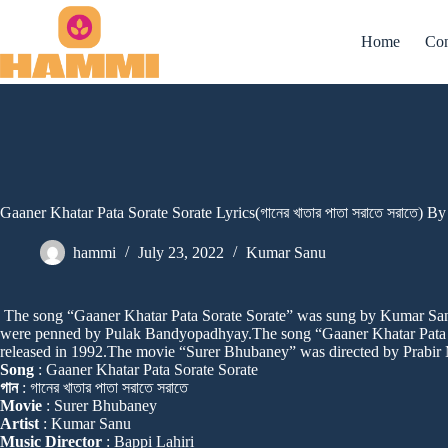
Skip
to
Home
Con
content
Gaaner Khatar Pata Sorate Sorate Lyrics(গানের খাতার পাতা সরাতে সরাতে) 
hammi
July 23, 2022
Kumar Sanu
The song “Gaaner Khatar Pata Sorate Sorate” was sung by Kumar Sa
were penned by Pulak Bandyopadhyay.The song “Gaaner Khatar Pata S
released in 1992.The movie “Surer Bhubaney” was directed by Prabir 
Song
: Gaaner Khatar Pata Sorate Sorate
গান
: গানের খাতার পাতা সরাতে সরাতে
Movie
: Surer Bhubaney
Artist
: Kumar Sanu
Music Director
: Bappi Lahiri