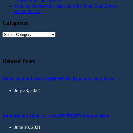
Lyrics from Dude Movie
Mobility Scooters for Sale and What First-Time Buyers
Should Know
Categories
Categories
Related Posts
Hallucination Lyrics (হেলুসিনেশন) By Rupam Islam | Icche
July 23, 2022
Koto Kichhu Ghotey Lyrics (কত কিছু ঘটে) Rupam Islam
June 10, 2021