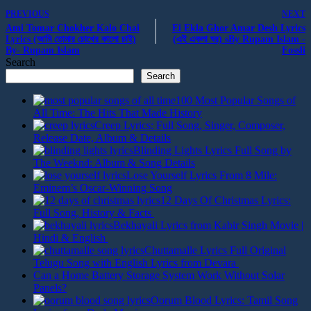
PREVIOUS
NEXT
Ami Tomar Chokher Kalo Chai
Ei Ekla Ghor Amar Desh Lyrics
Lyrics (আমি তোমার চোখের কালো চাই)
(এই একলা ঘর) sBy Rupam Islam -
By- Rupam Islam
Fossli
Search
Search
100 Most Popular Songs of
All Time: The Hits That Made History
Creep Lyrics: Full Song, Singer, Composer,
Release Date, Album & Details
Blinding Lights Lyrics Full Song by
The Weeknd: Album & Song Details
Lose Yourself Lyrics From 8 Mile:
Eminem’s Oscar-Winning Song
12 Days Of Christmas Lyrics:
Full Song, History & Facts
Bekhayali Lyrics from Kabir Singh Movie |
Hindi & English
Chuttamalle Lyrics Full Original
Telugu Song with English Lyrics from Devara
Can a Home Battery Storage System Work Without Solar
Panels?
Oorum Blood Lyrics: Tamil Song