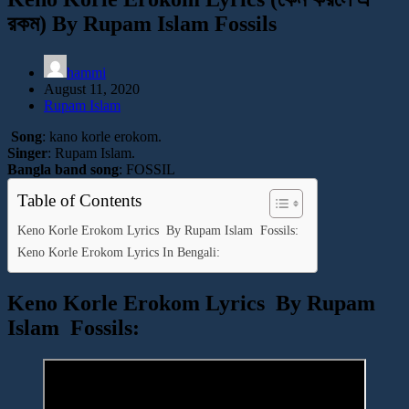
রকম) By Rupam Islam Fossils
hammi
August 11, 2020
Rupam Islam
Song
: kano korle erokom.
Singer
: Rupam Islam.
Bangla band song
: FOSSIL
Table of Contents
Keno Korle Erokom Lyrics By Rupam Islam Fossils:
Keno Korle Erokom Lyrics In Bengali:
Keno Korle Erokom Lyrics By Rupam
Islam Fossils: