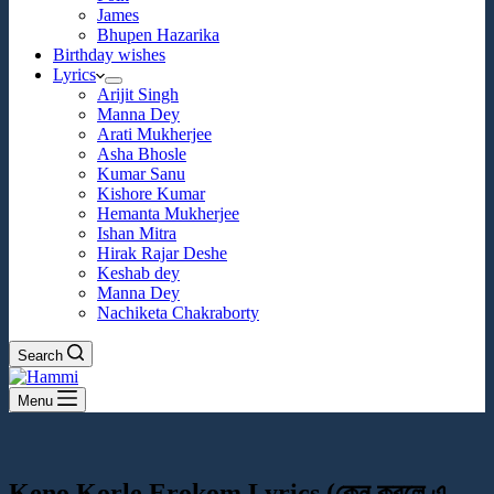
James
Bhupen Hazarika
Birthday wishes
Lyrics
Arijit Singh
Manna Dey
Arati Mukherjee
Asha Bhosle
Kumar Sanu
Kishore Kumar
Hemanta Mukherjee
Ishan Mitra
Hirak Rajar Deshe
Keshab dey
Manna Dey
Nachiketa Chakraborty
Search
Menu
Keno Korle Erokom Lyrics (কেন করলে এ