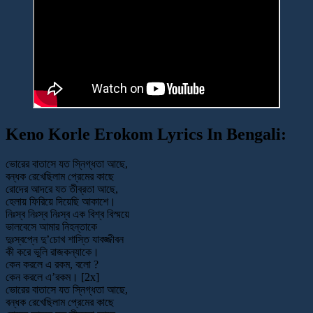
Keno Korle Erokom Lyrics In Bengali:
ভোরের বাতাসে যত স্নিগ্ধতা আছে,
বন্ধক রেখেছিলাম প্রেমের কাছে
রোদের আদরে যত তীব্রতা আছে,
হেলায় ফিরিয়ে দিয়েছি আকাশে।
নিঃস্ব নিঃস্ব নিঃস্ব এক বিশ্ব বিস্ময়ে
ভালবেসে আমার নিহন্তাকে
দুঃস্বপ্নে দু’চোখ শাস্তি যাবজ্জীবন
কী করে ভুলি রাজকন্যাকে।
কেন করলে এ রকম, বলো ?
কেন করলে এ’রকম। [2x]
ভোরের বাতাসে যত স্নিগ্ধতা আছে,
বন্ধক রেখেছিলাম প্রেমের কাছে