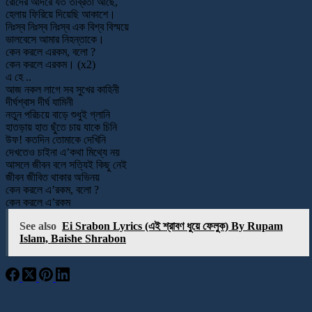
রোদের আদরে যত তীব্রতা আছে,
হেলায় ফিরিয়ে দিয়েছি আকাশে।
নিঃস্ব নিঃস্ব নিঃস্ব এক বিশ্ব বিস্ময়ে
ভালবেসে আমার নিহন্তাকে।
কেন করলে এরকম, বলো ?
কেন করলে এরকম। (x2)
এ হে ..
আজ নকল লাগে সব সুখের কাহিনী
দীর্ঘশ্বাস দীর্ঘ যামিনী
নতুন পরিচয়ে বাড়ে শুধুই গ্লানি
হাতড়ায় হাত ছুঁতে চায় যাকে চিনি
উফ! কতদিন তোমাকে দেখিনি
দেখতেও চাইনা এ’কথা মিথ্যে নয়
আসলে জীবন বলে সত্যিই কিছু নেই
জীবন জীবিত থাকার অভিনয়
কেন করলে এ’রকম, বলো ?
কেন করলে এ’রকম
See also
Ei Srabon Lyrics (এই শ্রাবণ ধুয়ে ফেলুক) By Rupam
Islam, Baishe Shrabon