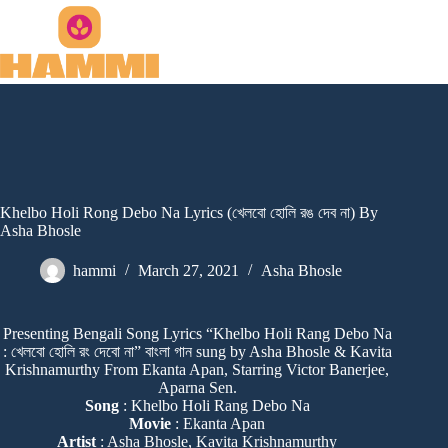
Skip
to
content
Khelbo Holi Rong Debo Na Lyrics (খেলবো হোলি রঙ দেব না) By
Asha Bhosle
hammi
March 27, 2021
Asha Bhosle
Presenting Bengali Song Lyrics “Khelbo Holi Rang Debo Na
: খেলবো হোলি রং দেবো না” বাংলা গান sung by Asha Bhosle & Kavita
Krishnamurthy From Ekanta Apan, Starring Victor Banerjee,
Aparna Sen.
Song
: Khelbo Holi Rang Debo Na
Movie
: Ekanta Apan
Artist
: Asha Bhosle, Kavita Krishnamurthy