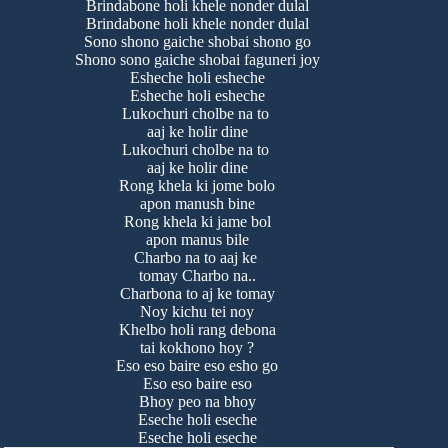
Brindabone holi khele nonder dulal
Brindabone holi khele nonder dulal
Sono shono gaiche shobai shono go
Shono sono gaiche shobai faguneri joy
Esheche holi esheche
Esheche holi esheche
Lukochuri cholbe na to
aaj ke holir dine
Lukochuri cholbe na to
aaj ke holir dine
Rong khela ki jome bolo
apon manush bine
Rong khela ki jame bol
apon manus bile
Charbo na to aaj ke
tomay Charbo na..
Charbona to aj ke tomay
Noy kichu tei noy
Khelbo holi rang debona
tai kokhono hoy ?
Eso eso baire eso esho go
Eso eso baire eso
Bhoy peo na bhoy
Eseche holi eseche
Eseche holi eseche