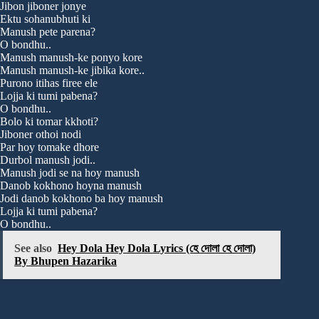
Jibon jiboner jonye
Ektu sohanubhuti ki
Manush pete parena?
O bondhu..
Manush manush-ke ponyo kore
Manush manush-ke jibika kore..
Purono itihas firee ele
Lojja ki tumi pabena?
O bondhu..
Bolo ki tomar kkhoti?
Jiboner othoi nodi
Par hoy tomake dhore
Durbol manush jodi..
Manush jodi se na hoy manush
Danob kokhono hoyna manush
Jodi danob kokhono ba hoy manush
Lojja ki tumi pabena?
O bondhu..
See also
Hey Dola Hey Dola Lyrics (হে দোলা হে দোলা)
By Bhupen Hazarika