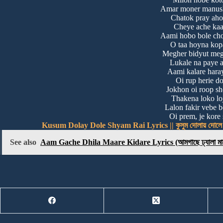
Amar moner manush
Chatok pray ah
Cheye ache kaal
Aami hobo bole cho
O taa hoyna kop
Megher bidyut me
Lukale na paye 
Aami kalare hara
Oi rup herie d
Jokhon oi roop s
Thakena loko loj
Lalon fakir vebe b
Oi prem, je kore
Kusum Dolay Dole Shyam Rai Lyrics || কুসুম দোলায় দোলে
See also
Aam Gache Dhila Maare Kidare Lyrics (আমগাছে ঢ্যালা মার