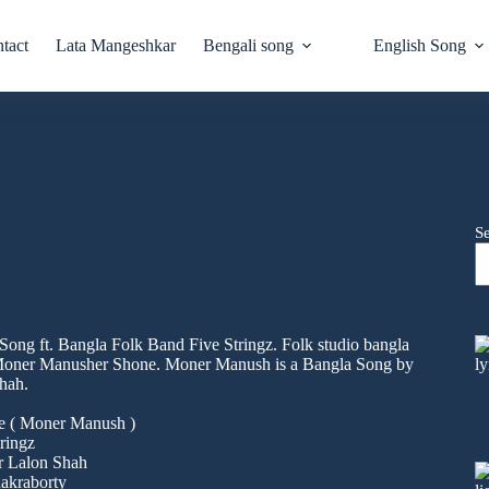
tact
Lata Mangeshkar
Bengali song
English Song
S
ng ft. Bangla Folk Band Five Stringz. Folk studio bangla
r Moner Manusher Shone. Moner Manush is a Bangla Song by
hah.
e ( Moner Manush )
tringz
r Lalon Shah
hakraborty