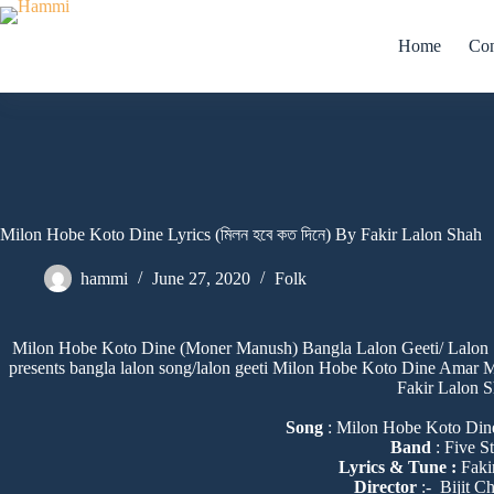
Skip
to
Home
Con
content
Milon Hobe Koto Dine Lyrics (মিলন হবে কত দিনে) By Fakir Lalon Shah
hammi
June 27, 2020
Folk
Milon Hobe Koto Dine (Moner Manush) Bangla Lalon Geeti/ Lalon So
presents bangla lalon song/lalon geeti Milon Hobe Koto Dine Ama
Fakir Lalon S
Song
: Milon Hobe Koto Din
Band
: Five S
Lyrics & Tune :
Faki
Director
:- Bijit C