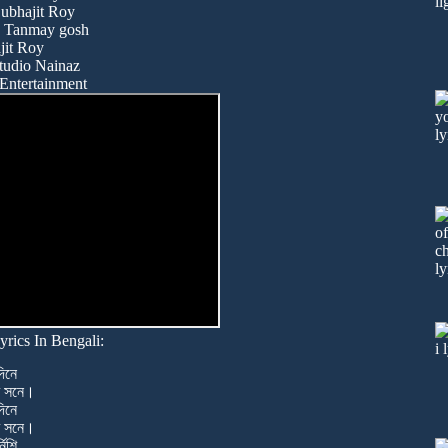
Subhajit Roy
- Tanmay gosh
jit Roy
tudio Nainaz
Entertainment
rics In Bengali:
িনে
র সনে।
িনে
র সনে।
নিশি,