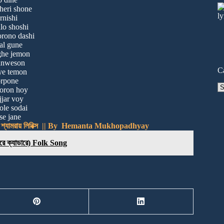
eri shone
ornishi
o shoshi
rono dashi
al gune
ghe jemon
anweson
C
ye temon
orpone
Ca
horon hoy
jar voy
ole sodai
 se jane
 শ্যামরায় লিরিক্স || By Hemanta Mukhopadhyay
ে ক্যাডারে) Folk Song