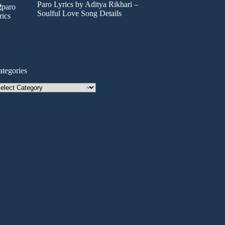
Paro Lyrics by Aditya Rikhari –
Soulful Love Song Details
ategories
tegories