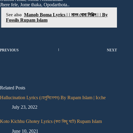
Jhere fele, Jome thaka, Opodarthota..
See also
Manob Boma Lyrics | | মানব বোমা লিরিক্স | | By
Fossils Rupam Islam
PREVIOUS
NEXT
Related Posts
Hallucination Lyrics (হেলুসিনেশন) By Rupam Islam | Icche
July 23, 2022
Koto Kichhu Ghotey Lyrics (কত কিছু ঘটে) Rupam Islam
June 10, 2021