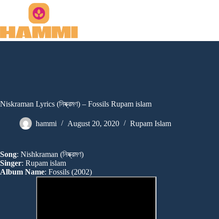
Skip
to
content
Niskraman Lyrics (নিষ্ক্রমণ) – Fossils Rupam islam
hammi
August 20, 2020
Rupam Islam
Song
: Nishkraman (নিষ্ক্রমণ)
Singer
: Rupam islam
Album Name
: Fossils (2002)