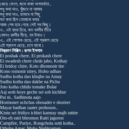
ঝেড়ে ফেলে, জমে থাকা অপদার্থতা..
শুধু কথা দাও, খুঁজবে না আমায়
শুধু কথা দাও, ডাকবে না পিছু
যত কথা ছিল তোমাকে বলার
আজ শেষ হয়ে গেছে সেই সব কিছু।
ও.. এই হৃদয় চিরে, কত ধমনীর তীরে
কোনও রমনীর নীড়ে, হব উধাও।
এ.. এই পোশাক ছেড়ে, এই প্রকাশ ছেড়ে
এই স্বদেশ ছেড়ে, চলে যাবো।
নিষ্ক্রমণ লিরিক্স : রূপম ইসলাম
Ei poshak chere, Ei prokash chere
Ei swadesh chere chole jabo, Kothay
Ei hridoy chire, Koto dhomonir tire
Kono romonir nirey, Hobo udhao
Sudhu kotha dao khujbe na Amay
Sudhu kotha dao dakbe na Pichu
Joto kotha chhilo tomake Bolar
Aaj sesh hoye geche sei sob kichhur
Pai ni.. Sadhinota aajo
Hormoner uchchas obosader e shorirer
Mayar badhan raater prohoson..
Kintu sei fridiyo ichhei kamray majh rattire
Oto-eb ratri bhromon Ratri jagoron
Campfire, Puriye, Rongchota sotti kotha..
Othoba Amar, Moha Nishkraman