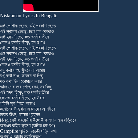
Niskraman Lyrics In Bengali:
এই পোশাক ছেড়ে, এই প্রকাশ ছেড়ে
এই স্বদেশ ছেড়ে, চলে যাব কোথাও
এই হৃদয় চিড়ে, কত ধমনীর তীরে
কোনও রমনীর নীড়ে, হব উধাও
এই পোশাক ছেড়ে, এই প্রকাশ ছেড়ে
এই স্বদেশ ছেড়ে, চলে যাব কোথাও
এই হৃদয় চিড়ে, কত ধমনীর তীরে
কোনও রমনীর নীড়ে, হব উধাও
শুধু কথা দাও, খুঁজবে না আমায়
শুধু কথা দাও, ডাকবে না পিছু
যত কথা ছিল তোমাকে বলার
আজ শেষ হয়ে গেছে সেই সব কিছু
এই হৃদয় চিড়ে, কত ধমনীর তীরে
কোনও রমনীর নীড়ে, হব উধাও
পাইনি স্বাধীনতা আজও
হর্মোনের উচ্ছ্বাস অবসাদের এ শরীরে
মায়ার বাঁধন, ভাটের প্রহসন
কিন্তু সেই ফ্রয়েডীয় ইচ্ছেই কামড়ায় মাঝরাত্তিরে
অতএব রাত্রি ভ্রমণ (রাত্রি জাগরণ)
Campfire পুড়িয়ে রঙচটা সত্যি কথা
অথবা এ আমার মহানিস্ক্রমণ