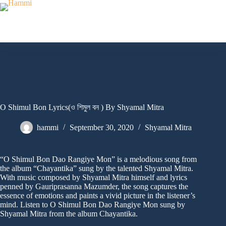
Skip
to
content
O Shimul Bon Lyrics(ও শিমুল বন ) By Shyamal Mitra
hammi
September 30, 2020
Shyamal Mitra
“O Shimul Bon Dao Rangiye Mon” is a melodious song from
the album “Chayantika” sung by the talented Shyamal Mitra.
With music composed by Shyamal Mitra himself and lyrics
penned by Gauriprasanna Mazumder, the song captures the
essence of emotions and paints a vivid picture in the listener’s
mind. Listen to O Shimul Bon Dao Rangiye Mon sung by
Shyamal Mitra from the album Chayantika.