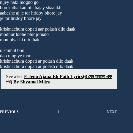
nijey naki mogno go
bou katha kau oi j bajay shaankh
aabeshe aj je tor hridoy bhore jay
je tor hridoy bhore jay
krishnachura dopati aar polash dilo daak
modhur lobhe bhir jomalo
mou piyashi olir jhak
o shimul bon
dao rangiye mon
krishnachura dopati ar polash dilo daak
krishnachura dopati ar polash dilo daak
See also
E Jeno Ajana Ek Path Lyrics(এ যেন অজানা এক
পথ) By Shyamal Mitra
PREVIOUS
NEXT