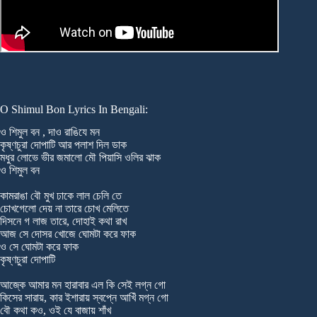
O Shimul Bon Lyrics In Bengali:
ও শিমুল বন , দাও রাঙিযে মন
কৃষ্ণচুরা দোপাটি আর পলাশ দিল ডাক
মধুর লোভে ভীর জমালো মৌ পিয়াসি ওলির ঝাক
ও শিমুল বন
কামরাঙা বৌ মুখ ঢাকে লাল চেলি তে
চোখগেলো দেয় না তারে চোখ মেলিতে
দিসনে গ লাজ তারে, দোহাই কথা রাখ
আজ সে দোসর খোজে ঘোমটা করে ফাক
ও সে ঘোমটা করে ফাক
কৃষ্ণচুরা দোপাটি
আজ্কে আমার মন হারাবার এল কি সেই লগ্ন গো
কিসের সারায়, কার ইশারায় স্বপ্নে আখিঁ মগ্ন গো
বৌ কথা কও, ওই যে বাজায় শাঁখ