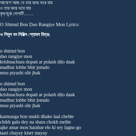
আবেশে আজ যে তার হৃদয় ভরে যায়
ও তার হৃদয় ভরে যায়
কৃষ্ণচুরা দোপাটি……
O Shimul Bon Dao Rangiye Mon Lyrics:
ও শিমুল বন লিরিক্স :শ্যামল মিত্র:
o shimul bon
dao rangiye mon
krishnachura dopati ar polash dilo daak
madhur lobhe bhir jomalo
mou piyashi olir jhak
o shimul bon
dao rangiye mon
krishnachura dopati ar polash dilo daak
madhur lobhe bhir jomalo
mou piyashi olir jhak
kamranga bon mukh dhake laal chelite
chikh galo dey na shara chokh melite
ajke amar mon harabar elo ki sey lagno go
taari chayay kiser mayay