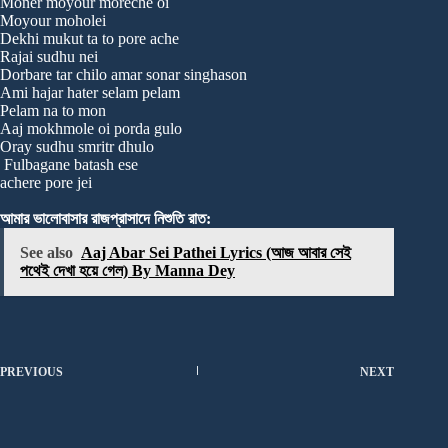
Moner moyour moreche oi
Moyour moholei
Dekhi mukut ta to pore ache
Rajai sudhu nei
Dorbare tar chilo amar sonar singhason
Ami hajar hater selam pelam
Pelam na to mon
Aaj mokhmole oi porda gulo
Oray sudhu smritr dhulo
Fulbagane batash ese
achere pore jei
আমার ভালোবাসার রাজপ্রাসাদে নিশুতি রাত:
See also
Aaj Abar Sei Pathei Lyrics (আজ আবার সেই
পথেই দেখা হয়ে গেল) By Manna Dey
PREVIOUS
NEXT