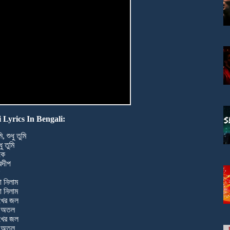
yrics In Bengali:
 শুধু তুমি
 তুমি
কে
রদীপ
 নিলাম
 নিলাম
োখের জল
র অতল
োখের জল
র অতল