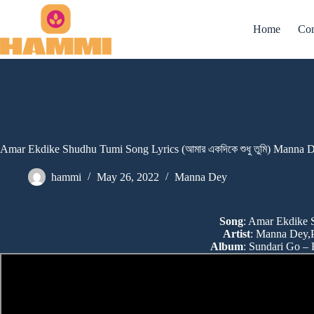
Skip
to
Home
Con
content
Amar Ekdike Shudhu Tumi Song Lyrics (আমার একদিকে শুধু তুমি) Manna 
hammi
May 26, 2022
Manna Dey
Song
: Amar Ekdike
Artist
: Manna Dey,
Album
: Sundari Go – 