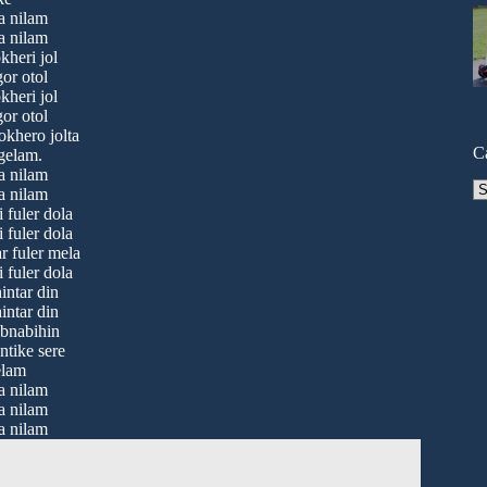
a nilam
a nilam
kheri jol
or otol
kheri jol
or otol
khero jolta
C
gelam.
a nilam
Ca
a nilam
 fuler dola
 fuler dola
 fuler mela
 fuler dola
intar din
intar din
bnabihin
ntike sere
elam
a nilam
a nilam
a nilam