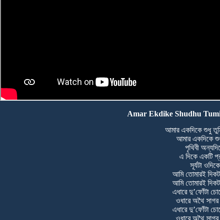
Amar Ekdike Shudhu Tumi L
আমার একদিকে শুধু তুমি,
আমার একদিকে শুধু
পৃথিবী অন্যদি
এ দিকে একটি প্
সূর্যটা ওদিকে
আমি তোমারই দিকটা
আমি তোমারই দিকটা
এধারে দু’ফোঁটা চ
ওধারে অথৈ সাগ
এধারে দু’ফোঁটা চ
ওধারে অথৈ সাগ