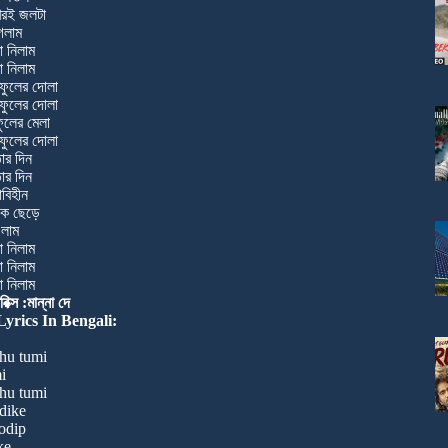
খেরই জলটা
েলাম
 নিলাম
 নিলাম
 ফুলের দোলা
 ফুলের দোলা
ফুলের মেলা
 ফুলের দোলা
ার দিন
ার দিন
বিহীন
িকে ছেড়ে
এলাম
 নিলাম
 নিলাম
 নিলাম
ক্স :মান্না দে
yrics In Bengali:
hu tumi
i
hu tumi
 dike
rodip
ke