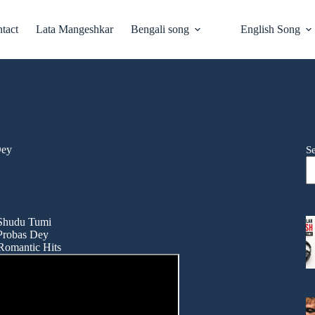
tact
Lata Mangeshkar
Bengali song
English Song
Dey
S
 Shudu Tumi
Probas Dey
Romantic Hits