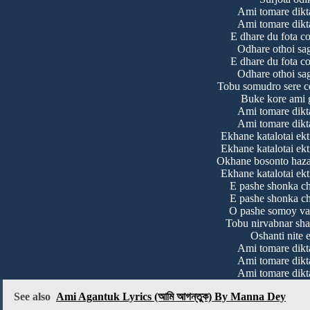
Ami tomare dikt
Ami tomare dikt
E dhare du fota co
Odhare othoi sag
E dhare du fota co
Odhare othoi sag
Tobu somudro sere co
Buke kore ami 
Ami tomare dikt
Ami tomare dikt
Ekhane katalotai ekti
Ekhane katalotai ekti
Okhane bosonto hazar
Ekhane katalotai ekti
E pashe shonka ch
E pashe shonka ch
O pashe somoy va
Tobu nirvabnar sha
Oshanti nite 
Ami tomare dikt
Ami tomare dikt
Ami tomare dikt
See also
Ami Agantuk Lyrics (আমি আগন্তুক) By Manna Dey