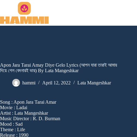
Skip
to
content
Apon Jara Tarai Amay Diye Gelo Lyrics (আপন যারা তারাই আমায়
দিয়ে গেল বেদনারই ভার) By Lata Mangeshkar
hammi
April 12, 2022
Lata Mangeshkar
Song : Apon Jara Tarai Amar
Movie : Ladai
Artist : Lata Mangeshkar
Music Director : R. D. Burman
Mood : Sad
Theme : Life
Release : 1990