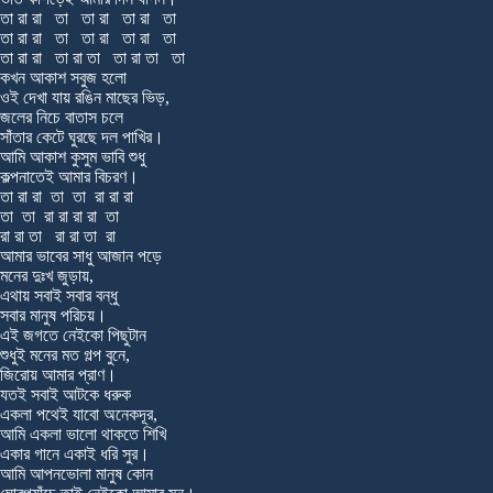
তা রা রা তা তা রা তা রা তা
তা রা রা তা তা রা তা রা তা
তা রা রা তা রা তা তা রা তা তা
কখন আকাশ সবুজ হলো
ওই দেখা যায় রঙিন মাছের ভিড়,
জলের নিচে বাতাস চলে
সাঁতার কেটে ঘুরছে দল পাখির।
আমি আকাশ কুসুম ভাবি শুধু
কল্পনাতেই আমার বিচরণ।
তা রা রা তা তা রা রা রা
তা তা রা রা রা রা তা
রা রা তা রা রা তা রা
আমার ভাবের সাধু আজান পড়ে
মনের দুঃখ জুড়ায়,
এথায় সবাই সবার বন্ধু
সবার মানুষ পরিচয়।
এই জগতে নেইকো পিছুটান
শুধুই মনের মত গল্প বুনে,
জিরোয় আমার প্রাণ।
যতই সবাই আটকে ধরুক
একলা পথেই যাবো অনেকদূর,
আমি একলা ভালো থাকতে শিখি
একার গানে একাই ধরি সুর।
আমি আপনভোলা মানুষ কোন