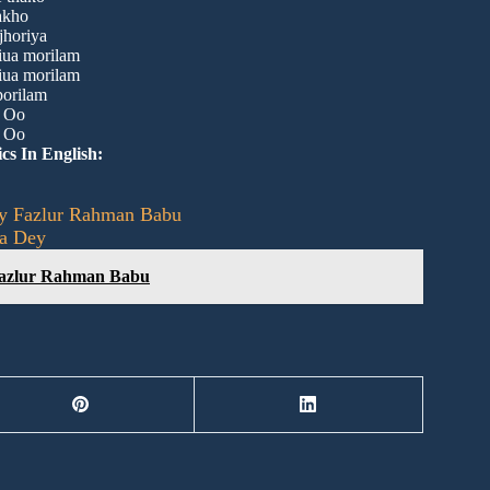
akho
jhoriya
iua morilam
iua morilam
orilam
o Oo
o Oo
cs In English:
 By Fazlur Rahman Babu
na Dey
y Fazlur Rahman Babu