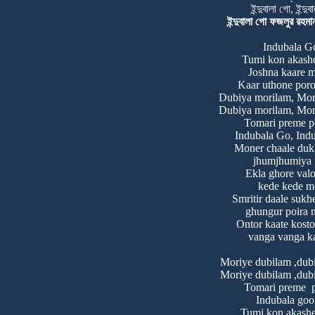
ইন্দুবালা গো, ইন্দু
ইন্দুবালা গো ফজলুর রহমান 
Indubala Go
Tumi kon akash
Joshna kaare 
Kaar uthone poro
Dubiya morilam, Mor
Dubiya morilam, Mor
Tomari preme po
Indubala Go, Ind
Moner chaale dukh
jhumjhumiya 
Ekla ghore val
kede kede m
Smritir daale sukh
ghungur poira 
Ontor kaate kost
vanga vanga k
Moriye dubilam ,dub
Moriye dubilam ,dub
Tomari preme p
Indubala go
Tumi kon akash