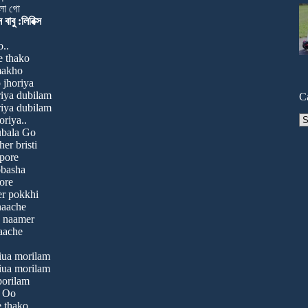
বালা গো
বাবু :লিরিক্স
..
e thako
makho
 jhoriya
iya dubilam
C
iya dubilam
Ca
riya..
ubala Go
er bristi
pore
obasha
ore
er pokkhi
naache
o naamer
aache
iua morilam
iua morilam
orilam
o Oo
e thako