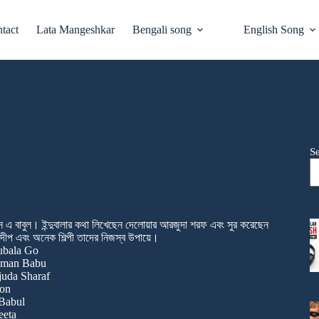
tact
Lata Mangeshkar
Bengali song
English Song
S
ন এ বাবুল। ইন্দুবালার কথা লিখেছেন দেলোয়ার আরজুদা শরফ এবং সুর করেছেন
্যদীপ এবং অনেক শিল্পী তাদের নিজস্ব উপায়ে।
ubala Go
ahman Babu
juda Sharaf
bon
 Babul
eeta