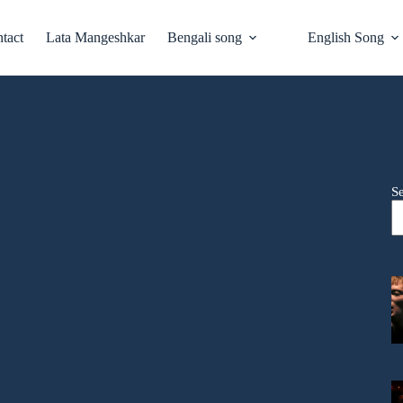
tact
Lata Mangeshkar
Bengali song
English Song
S