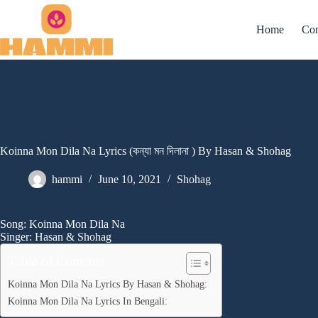
Skip
to
Home
Con
content
Koinna Mon Dila Na Lyrics (কন্যা মন দিলানা ) By Hasan & Shohag
hammi
June 10, 2021
Shohag
Song: Koinna Mon Dila Na
Singer: Hasan & Shohag
Table of Contents
Koinna Mon Dila Na Lyrics By Hasan & Shohag:
Koinna Mon Dila Na Lyrics In Bengali: