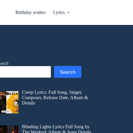
Birthday wishes
Lyrics
earch
Search
Creep Lyrics: Full Song, Singer,
Composer, Release Date, Album &
Details
Blinding Lights Lyrics Full Song by
The Weeknd: Album & Song Details