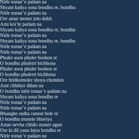
Nirle tomar’e pailam na
Shyam kaliya sona bondhu re, bondhu
Nirle tomar’e pailam na
Ore amar moner joto dukh
Ami koi’te parlam na
Shyam kaliya sona bondhu re, bondhu
Nirle tomar’e pailam na
Shyam kaliya sona bondhu re, bondhu
Nirle tomar’e pailam na
Nirle tomar’e pailam na
Phuler ason phuler boshon re
O bondhu phulerri bichhona
Phuler ason phuler boshon re
O bondhu phulerri bichhona
Ore hridkomoler shoya chondon
Ami chhitiye dilam na
O bondhu nirle tomar’e pailam na
Shyam kaliya sona bondhu re
Nirle tomar’e pailam na
Nirle tomar’e pailam na
Bhangbe radha ramon bole re
O bondhu monete bhaviya
Amar nevha chhilo moner agun
Ore ki dil yana laiya bondhu re
Nirle tomar’e pailam na